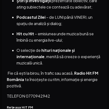
Știri și investigații
prezentate obiectiv, care
ating subiectele ce contează cu adevărat;
Podcastul Zilei
– de LUNI până VINERI, un
spațiu de analiză și dialog;
Hit cu Hit
– emisiunea unde muzica bună se
îmbină cu energia live-ului;
O selecție de
hituri naționale și
internaționale
, menită să creeze o experiență
muzicală unică.
Fie că ești la birou, în trafic sau acasă,
Radio Hit FM
România
te însoțește cu ritm, informație și energie
pozitivă.
TELEFON 0770942942
Rețeaua HIT FM