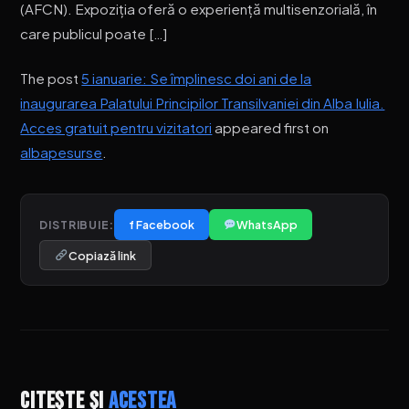
(AFCN). Expoziția oferă o experiență multisenzorială, în
care publicul poate […]
The post
5 ianuarie: Se împlinesc doi ani de la
inaugurarea Palatului Principilor Transilvaniei din Alba Iulia.
Acces gratuit pentru vizitatori
appeared first on
albapesurse
.
f Facebook
WhatsApp
DISTRIBUIE:
Copiază link
Citește și
acestea