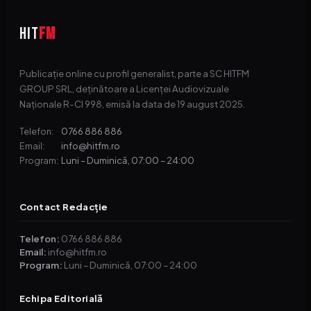
HIT
FM
Publicație online cu profil generalist, parte a SC HITFM
GROUP SRL, deținătoare a Licenței Audiovizuale
Naționale R-CI 998, emisă la data de 19 august 2025.
0766 886 886
Telefon:
info@hitfm.ro
Email:
Luni – Duminică, 07:00 – 24:00
Program:
Contact Redacție
Telefon:
0766 886 886
Email:
info@hitfm.ro
Program:
Luni – Duminică, 07:00 – 24:00
Echipa Editorială