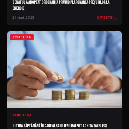
Senatul a adoptat ordonanța privind plafonarea prețurilor la
energie
24 mart. 2025
CITEȘTE →
STIRI ALBA
STIRI ALBA
Ultima săptămână în care albaiulienii mai pot achita taxele și