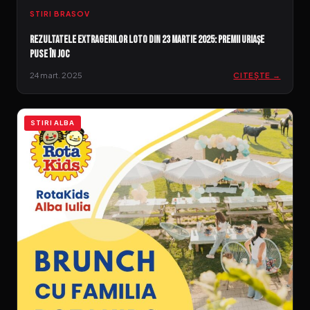
STIRI BRASOV
Rezultatele extragerilor Loto din 23 martie 2025: premii uriașe
puse în joc
24 mart. 2025
CITEȘTE →
STIRI ALBA