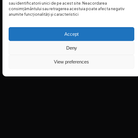
sau identificatorii unici de pe acest site. Neacordarea
consimțământului sau retragerea acestuia poate afecta negativ
anumite funcționalități și caracteristici
Accept
Deny
View preferences