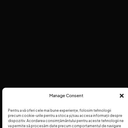
Manage Consent
Pentru a vă oferi cele mai bune experiențe, folosim tehnologii
precum cookie-urile pentru a stoca și/sau accesa informații despre
dispozitiv. Acordarea consimțământului pentru aceste tehnologii ne
va permite să procesăm date precum comportamentul de navigare