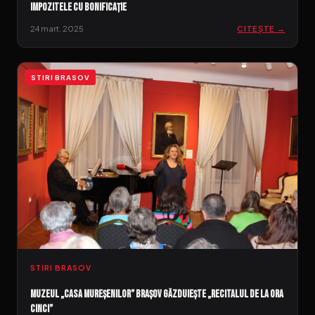
impozitele cu bonificație
24 mart. 2025
CITEȘTE →
STIRI BRASOV
STIRI BRASOV
Muzeul „Casa Mureșenilor” Brașov găzduiește „Recitalul de la ora
cinci”