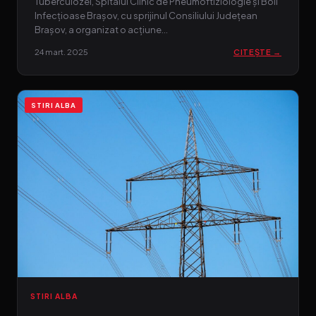
Tuberculozei, Spitalul Clinic de Pneumoftiziologie și Boli
Infecțioase Brașov, cu sprijinul Consiliului Județean
Brașov, a organizat o acțiune…
24 mart. 2025
CITEȘTE →
STIRI ALBA
STIRI ALBA