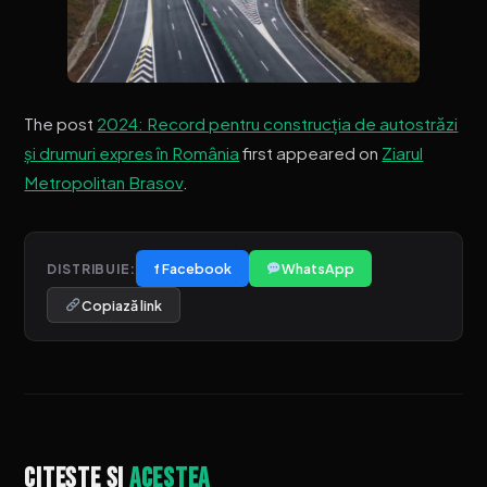
The post
2024: Record pentru construcția de autostrăzi
și drumuri expres în România
first appeared on
Ziarul
Metropolitan Brasov
.
f Facebook
WhatsApp
DISTRIBUIE:
Copiază link
Citește și
acestea