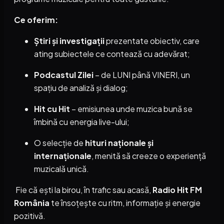
Ce oferim:
Știri și investigații
prezentate obiectiv, care
ating subiectele ce contează cu adevărat;
Podcastul Zilei
– de LUNI până VINERI, un
spațiu de analiză și dialog;
Hit cu Hit
– emisiunea unde muzica bună se
îmbină cu energia live-ului;
O selecție de
hituri naționale și
internaționale
, menită să creeze o experiență
muzicală unică.
Fie că ești la birou, în trafic sau acasă,
Radio Hit FM
România
te însoțește cu ritm, informație și energie
pozitivă.