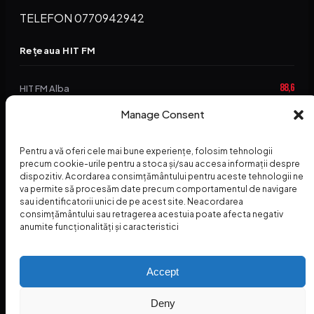
TELEFON 0770942942
Rețeaua HIT FM
88,6
HIT FM Alba
94,2
Manage Consent
HIT FM Brașov
89,5
HIT FM Harghita
Pentru a vă oferi cele mai bune experiențe, folosim tehnologii
94,3
precum cookie-urile pentru a stoca și/sau accesa informații despre
HIT FM Abrud
dispozitiv. Acordarea consimțământului pentru aceste tehnologii ne
va permite să procesăm date precum comportamentul de navigare
95,1
HIT FM Horezu
sau identificatorii unici de pe acest site. Neacordarea
consimțământului sau retragerea acestuia poate afecta negativ
88,2
HIT FM Nehoiu
anumite funcționalități și caracteristici
96,8
HIT FM Dolj
Accept
Deny
© 2026 Radio Hit FM — SC HITFM GROUP SRL