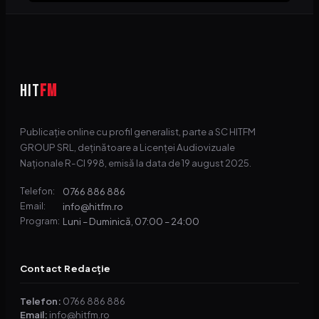
HIT
FM
Publicație online cu profil generalist, parte a SC HITFM
GROUP SRL, deținătoare a Licenței Audiovizuale
Naționale R-CI 998, emisă la data de 19 august 2025.
0766 886 886
Telefon:
info@hitfm.ro
Email:
Luni – Duminică, 07:00 – 24:00
Program:
Contact Redacție
Telefon:
0766 886 886
Email:
info@hitfm.ro