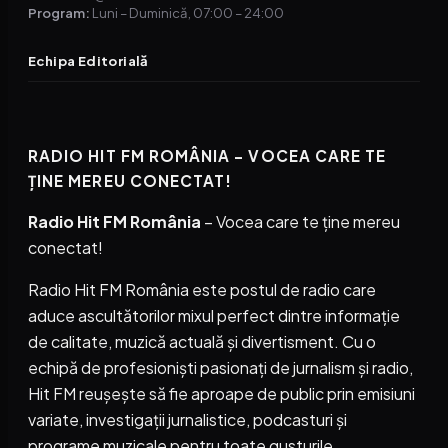
Program:
Luni – Duminică, 07:00 – 24:00
Echipa Editorială
RADIO HIT FM ROMÂNIA – VOCEA CARE TE
ȚINE MEREU CONECTAT!
Radio Hit FM România
– Vocea care te ține mereu
conectat!
Radio Hit FM România este postul de radio care
aduce ascultătorilor mixul perfect dintre informație
de calitate, muzică actuală și divertisment. Cu o
echipă de profesioniști pasionați de jurnalism și radio,
Hit FM reușește să fie aproape de public prin emisiuni
variate, investigații jurnalistice, podcasturi și
programe muzicale pentru toate gusturile.