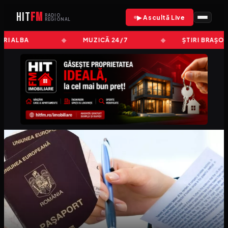
HIT
FM
RADIO
▶ Ascultă Live
REGIONAL
IRI ALBA
MUZICĂ 24/7
ȘTIRI BRAȘOV