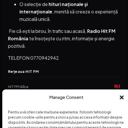
O selecție de
hituri naționale și
internaționale
, menită să creeze o experiență
muzicală unică.
Fie că ești la birou, în trafic sau acasă,
Radio Hit FM
România
te însoțește cu ritm, informație și energie
pozitivă.
TELEFON 0770942942
Rețeaua HIT FM
88,6
HIT FM Alba
94,2
Manage Consent
HIT FM Brașov
89,5
HIT FM Harghita
Pentru a vă oferi cele mai bune experiențe, folosim tehnologii
94,3
precum cookie-urile pentru a stoca și/sau accesa informații despre
HIT FM Abrud
dispozitiv. Acordarea consimțământului pentru aceste tehnologii ne
va permite să procesăm date precum comportamentul de navigare