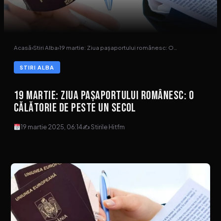
Acasă
›
Stiri Alba
›
19 martie: Ziua pașaportului românesc: O…
STIRI ALBA
19 martie: Ziua pașaportului românesc: O
călătorie de peste un secol
19 martie 2025, 06:14
✍ Stirile Hitfm