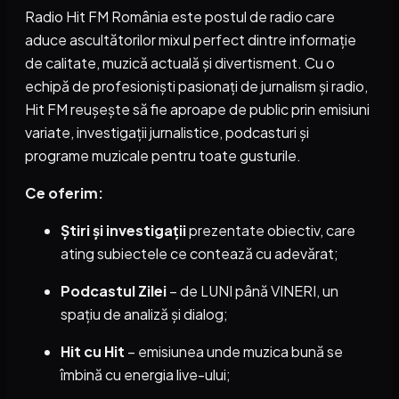
Radio Hit FM România este postul de radio care
aduce ascultătorilor mixul perfect dintre informație
de calitate, muzică actuală și divertisment. Cu o
echipă de profesioniști pasionați de jurnalism și radio,
Hit FM reușește să fie aproape de public prin emisiuni
variate, investigații jurnalistice, podcasturi și
programe muzicale pentru toate gusturile.
Ce oferim:
Știri și investigații
prezentate obiectiv, care
ating subiectele ce contează cu adevărat;
Podcastul Zilei
– de LUNI până VINERI, un
spațiu de analiză și dialog;
Hit cu Hit
– emisiunea unde muzica bună se
îmbină cu energia live-ului;