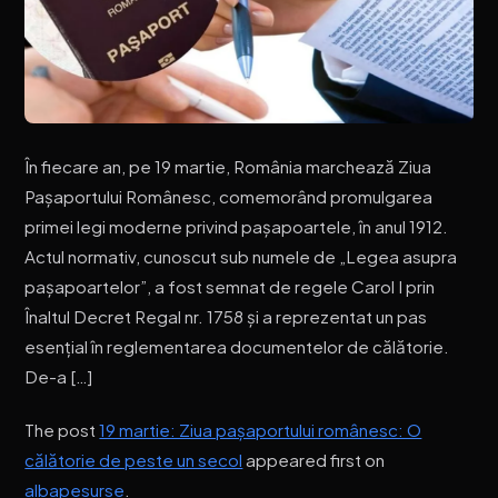
În fiecare an, pe 19 martie, România marchează Ziua
Pașaportului Românesc, comemorând promulgarea
primei legi moderne privind pașapoartele, în anul 1912.
Actul normativ, cunoscut sub numele de „Legea asupra
pașapoartelor”, a fost semnat de regele Carol I prin
Înaltul Decret Regal nr. 1758 și a reprezentat un pas
esențial în reglementarea documentelor de călătorie.
De-a […]
The post
19 martie: Ziua pașaportului românesc: O
călătorie de peste un secol
appeared first on
albapesurse
.