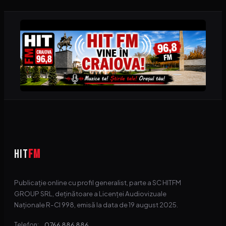
HIT
FM
Publicație online cu profil generalist, parte a SC HITFM
GROUP SRL, deținătoare a Licenței Audiovizuale
Naționale R-CI 998, emisă la data de 19 august 2025.
0766 886 886
Telefon: