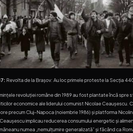
7:
Revolta de la Brașov: Au loc primele proteste la Secția 44
ințele revoluției române din 1989 au fost plantate încă spre sf
iticilor economice ale liderului comunist Nicolae Ceaușescu. Co
ore precum Cluj-Napoca (noiembrie 1986) și platforma Nicolina 
Ceaușescu implicau reducerea consumului energetic și alimenta
măneanu numea „nemulțumire generalizată” și făcând ca România 