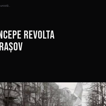
munistă…
Începe revolta
Brașov