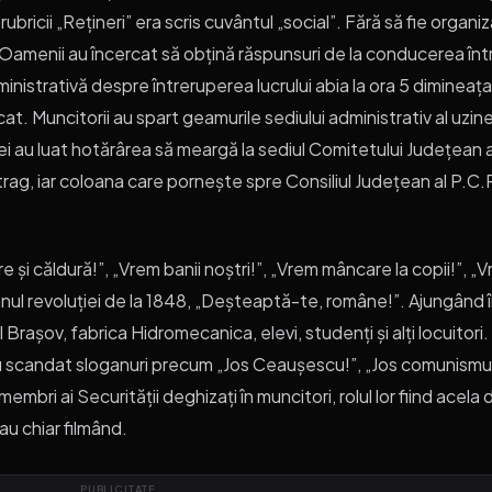
rubricii „Rețineri” era scris cuvântul „social”. Fără să fie organi
. Oamenii au încercat să obțină răspunsuri de la conducerea într
istrativă despre întreruperea lucrului abia la ora 5 dimineața.
t. Muncitorii au spart geamurile sediului administrativ al uzinei, 
00 ei au luat hotărârea să meargă la sediul Comitetului Județean 
etrag, iar coloana care pornește spre Consiliul Județean al P.C.
și căldură!”, „Vrem banii noștri!”, „Vrem mâncare la copii!”, „V
imnul revoluției de la 1848, „Deșteaptă-te, române!”. Ajungând î
l Brașov, fabrica Hidromecanica, elevi, studenți și alți locuito
ar fi scandat sloganuri precum „Jos Ceaușescu!”, „Jos comunismul!
membri ai Securității deghizați în muncitori, rolul lor fiind acela 
au chiar filmând.
PUBLICITATE