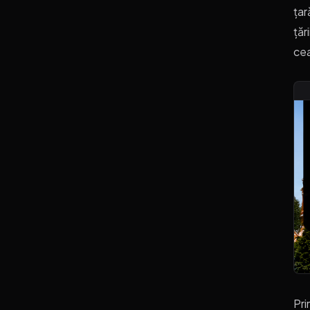
țar
țăr
cea
Pri