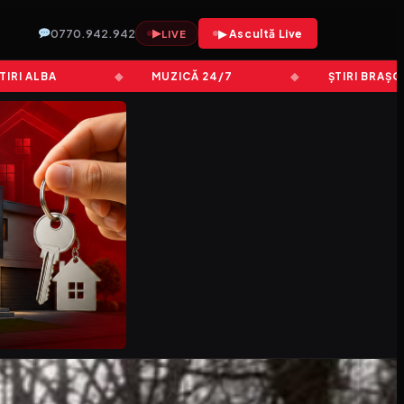
0770.942.942
▶
▶ Ascultă Live
LIVE
LBA
MUZICĂ 24/7
ȘTIRI BRAȘOV