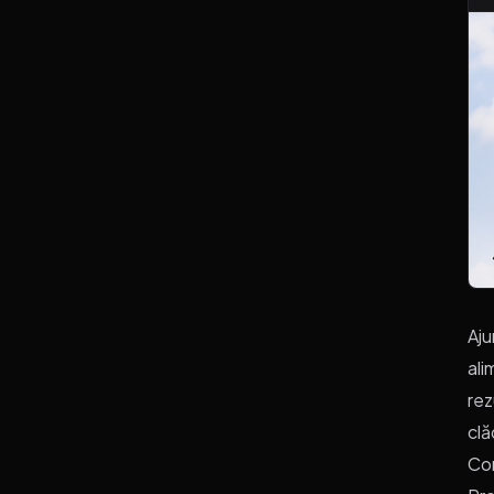
Aju
ali
rez
clă
Com