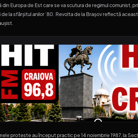
ă din Europa de Est care se va scutura de regimul comunist, pri
ii de la sfârșitul anilor ’80. Revolta de la Brașov reflectă aceas
ușist.
mele proteste au început practic pe 14 noiembrie 1987, la Secți