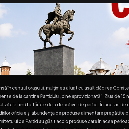
nsă în centrul orașului, mulțimea a luat cu asalt clădirea Comite
mente de la cantina Partidului, bine aprovizionată”. Ziua de 15 
ultatele fiind hotărâte deja de activul de partid. În acel an de 
dirilor oficiale și abundența de produse alimentare pregătite pe
itetului de Partid au găsit acolo produse care în acea perioa