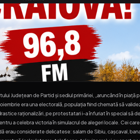
tului Județean de Partid și sediul primăriei, „aruncând în piață 
noiembrie era una electorală, populația fiind chemată să validez
drastice raționalizări, pe protestatari i-a înfuriat în special s
ntru a celebra victoria în simulacrul de alegeri locale. Cei care
dă erau considerate delicatese: salam de Sibiu, cașcaval, ban