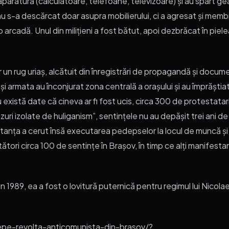
, aparatură (calculatoare, telefoane, televizoare) și au spart g
nu s-a descărcat doar asupra mobilierului, ci a agresat și memb
o arcadă. Unul din milițieni a fost bătut, apoi dezbrăcat în piele
 un rug uriaș, alcătuit din înregistrări de propagandă și docume
 și armata au înconjurat zona centrală a orașului și au împrăștiat
u există date că cineva ar fi fost ucis, circa 300 de protestatari
ri izolate de huliganism”, sentințele nu au depășit trei ani de
nstanța a cerut însă executarea pedepselor la locul de muncă și
ri circa 100 de sentințe în Brașov, în timp ce alți manifesta
in 1989, ea a fost o lovitură puternică pentru regimul lui Nico
epe-revolta-anticomunista-din-brasov/?