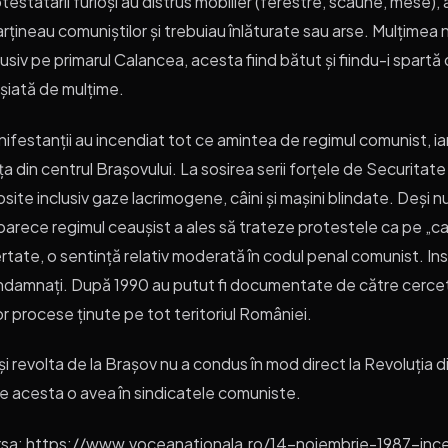
testatarii furioși au distrus mobilier (ferestre, scaune, mese)
rțineau comuniștilor și trebuiau înlăturate sau arse. Mulțimea 
lusiv pe primarul Calancea, acesta fiind bătut și fiindu-i spartă 
șiată de mulțime.
ifestanții au incendiat tot ce amintea de regimul comunist, iar
ța din centrul Brașovului. La sosirea serii forțele de Securitate
osite inclusiv gaze lacrimogene, câini și mașini blindate. Deși n
arece regimul ceaușist a ales să trateze protestele ca pe „cazu
ertate, o sentință relativ moderată în codul penal comunist. I
damnați. După 1990 au putut fi documentate de către cercetăto
r procese ținute pe tot teritoriul României.
i revolta de la Brașov nu a condus în mod direct la Revoluția d
e acesta o avea în sindicatele comuniste.
rsa: https://www.voceanationala.ro/14-noiembrie-1987-inc