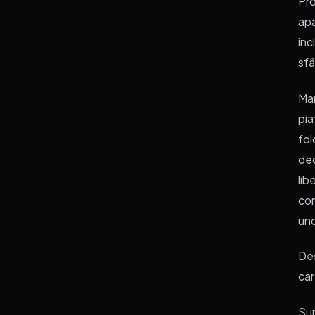
Pro
apa
inc
sfâ
Man
pia
fol
deo
lib
con
uno
Deș
car
Su