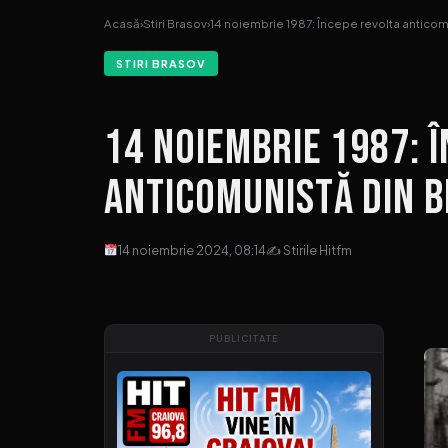
Acasă
›
Stiri Brasov
›
14 noiembrie 1987: Începe revolta antico
STIRI BRASOV
14 noiembrie 1987: 
anticomunistă din 
14 noiembrie 2024, 08:14
✍ Stirile Hitfm
PUBLICITATE