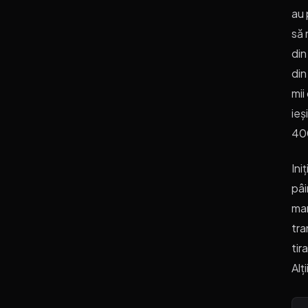
au 
să 
din
din
mii
ieș
40
Ini
pâi
man
tra
tir
Alț