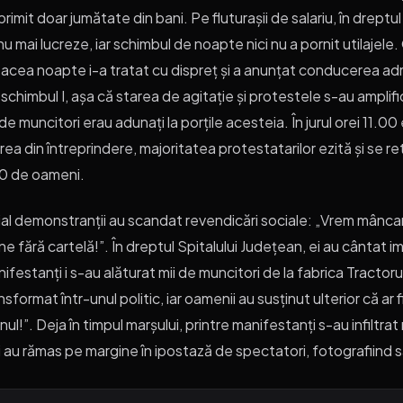
primit doar jumătate din bani. Pe fluturașii de salariu, în dreptul 
nu mai lucreze, iar schimbul de noapte nici nu a pornit utilajele
 acea noapte i-a tratat cu dispreț și a anunțat conducerea admin
 schimbul I, așa că starea de agitație și protestele s-au amplifica
 de muncitori erau adunați la porțile acesteia. În jurul orei 11.
irea din întreprindere, majoritatea protestatarilor ezită și se r
0 de oameni.
țial demonstranții au scandat revendicări sociale: „Vrem mâncare 
ne fără cartelă!”. În dreptul Spitalului Județean, ei au cântat 
ifestanți i s-au alăturat mii de muncitori de la fabrica Tractoru
nsformat într-unul politic, iar oamenii au susținut ulterior că 
anul!”. Deja în timpul marșului, printre manifestanți s-au infiltrat 
ii au rămas pe margine în ipostază de spectatori, fotografiind s