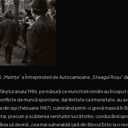
0 „Matrițe” a Întreprinderii de Autocamioane „Steagul Roșu” d
ârșitul anului 1986, pe măsură ce muncitorii români au început
nflicte de muncă spontane, dar limitate ca intensitate, au avu
din Iași (februarie 1987), culminând printr-o grevă masivă în 
r, precum și scăderea veniturilor lucrătorilor, conducând spre
să devină „cea mai vulnerabilă țară din Blocul Estic la o revo