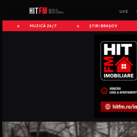
HIT
FM
RADIO
LIVE
REGIONAL
MUZICĂ 24/7
ȘTIRI BRAȘOV