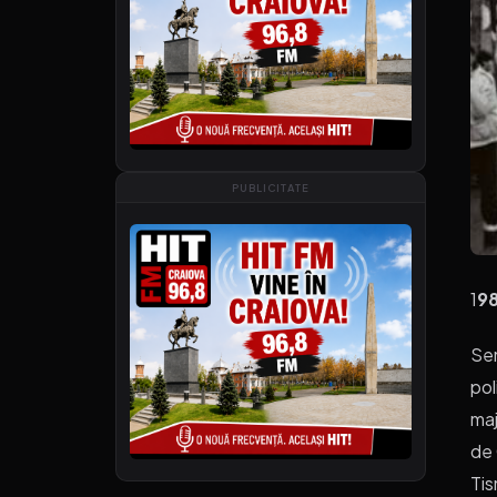
PUBLICITATE
1
98
Sem
pol
maj
de 
Tis