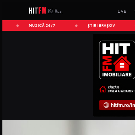
HIT
FM
RADIO
LIVE
REGIONAL
MUZICĂ 24/7
ȘTIRI BRAȘOV