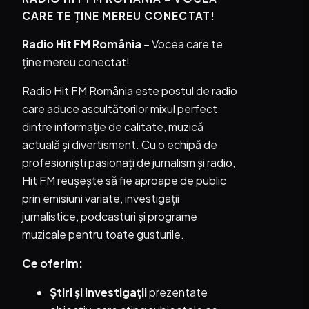
CARE TE ȚINE MEREU CONECTAT!
Radio Hit FM România
– Vocea care te
ține mereu conectat!
Radio Hit FM România este postul de radio
care aduce ascultătorilor mixul perfect
dintre informație de calitate, muzică
actuală și divertisment. Cu o echipă de
profesioniști pasionați de jurnalism și radio,
Hit FM reușește să fie aproape de public
prin emisiuni variate, investigații
jurnalistice, podcasturi și programe
muzicale pentru toate gusturile.
Ce oferim:
Știri și investigații
prezentate