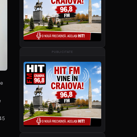
PUBLICITATE
me
e
145