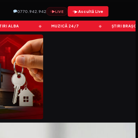
0770.942.942
▶
▶ Ascultă Live
LIVE
 ALBA
MUZICĂ 24/7
ȘTIRI BRAȘOV