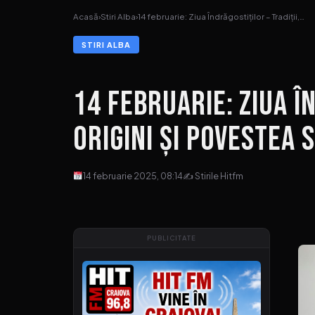
Acasă
›
Stiri Alba
›
14 februarie: Ziua Îndrăgostiților – Tradiții,…
STIRI ALBA
14 februarie: Ziua Î
Origini și Povestea 
14 februarie 2025, 08:14
✍ Stirile Hitfm
PUBLICITATE