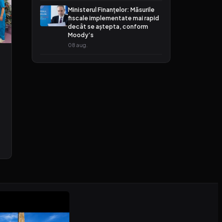
Ministerul Finanțelor: Măsurile
fiscale implementate mai rapid
decât se aștepta, conform
Moody’s
08 aug.