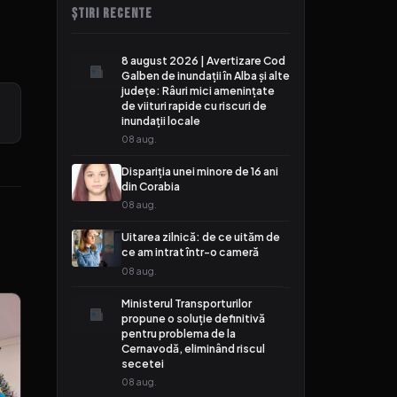
ȘTIRI RECENTE
8 august 2026 | Avertizare Cod
Galben de inundații în Alba și alte
județe: Râuri mici amenințate
de viituri rapide cu riscuri de
inundații locale
08 aug.
Dispariția unei minore de 16 ani
din Corabia
08 aug.
Uitarea zilnică: de ce uităm de
ce am intrat într-o cameră
08 aug.
Ministerul Transporturilor
propune o soluție definitivă
pentru problema de la
Cernavodă, eliminând riscul
secetei
08 aug.