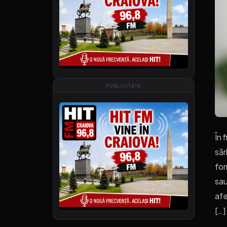
PUBLICITATE
În 
săr
for
sau
afe
[…]