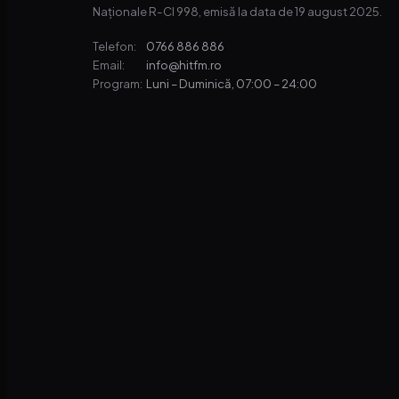
Naționale R-CI 998, emisă la data de 19 august 2025.
0766 886 886
Telefon:
info@hitfm.ro
Email:
Luni – Duminică, 07:00 – 24:00
Program: