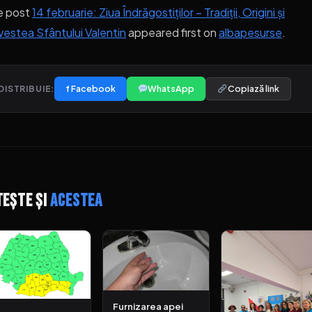
e post
14 februarie: Ziua Îndrăgostiților – Tradiții, Origini și
estea Sfântului Valentin
appeared first on
albapesurse
.
f Facebook
WhatsApp
Copiază link
DISTRIBUIE:
tește și
acestea
Furnizarea apei