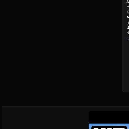
A
m
C
t
r
d
r
1