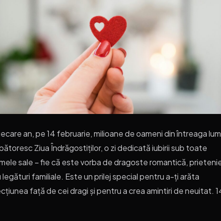
fiecare an, pe 14 februarie, milioane de oameni din întreaga lu
bătoresc Ziua Îndrăgostiților, o zi dedicată iubirii sub toate
mele sale – fie că este vorba de dragoste romantică, prieteni
 legături familiale. Este un prilej special pentru a-ți arăta
cțiunea față de cei dragi și pentru a crea amintiri de neuitat. 