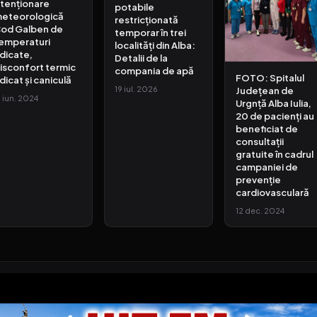
tenționare
potabile
eteorologică
restricționată
od Galben de
temporar în trei
emperaturi
localități din Alba:
idicate,
Detalii de la
isconfort termic
compania de apă
FOTO: Spitalul
idicat și caniculă
Județean de
19 iul. 2026
7 iun. 2024
Urgnță Alba Iulia,
20 de pacienți au
beneficiat de
consultații
gratuite în cadrul
campaniei de
prevenție
cardiovasculară
12 dec. 2024