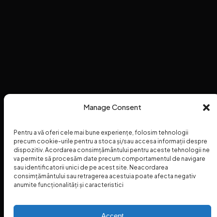
Manage Consent
Pentru a vă oferi cele mai bune experiențe, folosim tehnologii
precum cookie-urile pentru a stoca și/sau accesa informații despre
dispozitiv. Acordarea consimțământului pentru aceste tehnologii ne
va permite să procesăm date precum comportamentul de navigare
sau identificatorii unici de pe acest site. Neacordarea
consimțământului sau retragerea acestuia poate afecta negativ
anumite funcționalități și caracteristici
Accept