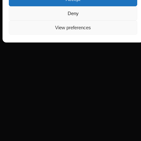
Deny
View preferences
HIT
FM
Publicație online cu profil generalist, parte a SC HITFM
GROUP SRL, deținătoare a Licenței Audiovizuale
Naționale R-CI 998, emisă la data de 19 august 2025.