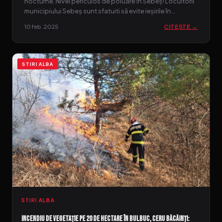
nocturne. Nivel periculos de poluare în Sebeș! Locuitorii
municipiului Sebeș sunt sfatuiti să evite ieșirile în…
10 feb. 2025
CITEȘTE →
STIRI ALBA
STIRI ALBA
Incendiu de vegetație pe 20 de hectare în Bulbuc, Ceru Băcăinți: