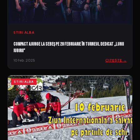
STIRI ALBA
Compact ajunge la Sebeș pe 28 februarie în turneul dedicat „lunii
iubirii”
10 feb. 2025
CITEȘTE →
STIRI ALBA