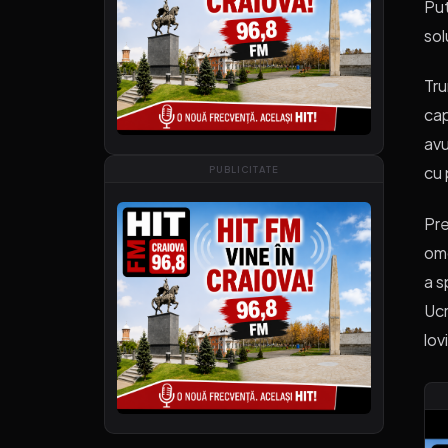
Put
sol
Tru
cap
avu
cu 
PUBLICITATE
Pre
omo
a s
Ucr
lov