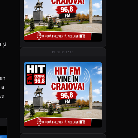
 și
PUBLICITATE
ean
 a
va