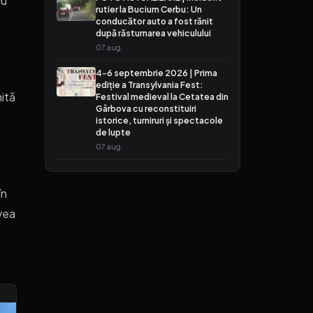
cu
rutier la Bucium Cerbu: Un
conducător auto a fost rănit
după răsturnarea vehiculului
07 aug.
4-6 septembrie 2026 | Prima
ediție a Transylvania Fest:
ită
Festival medieval la Cetatea din
Gârbova cu reconstituiri
istorice, turniruri și spectacole
de lupte
07 aug.
în
avea