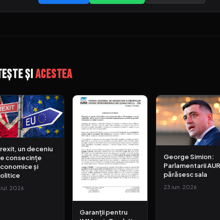
tește și
acestea
rexit, un deceniu
George Simion:
e consecințe
Parlamentarii AU
conomice și
părăsesc sala
olitice
23 iun. 2026
1 iul. 2026
Garanții pentru