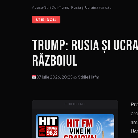
Acasă
›
Stiri Dolj
›
Trump: Rusia și Ucraina vor să…
STIRI DOLJ
Trump: Rusia și Ucra
războiul
07 iulie 2026, 20:25
✍ Stirile Hitfm
Pre
PUBLICITATE
pre
amâ
Ucr