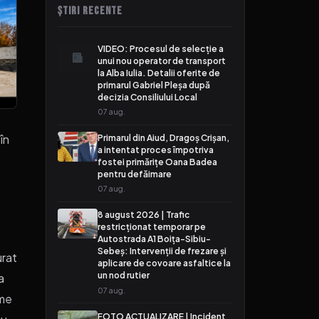
ȘTIRI RECENTE
VIDEO: Procesul de selecție a
unui nou operator de transport
la Alba Iulia. Detalii oferite de
primarul Gabriel Pleșa după
decizia Consiliului Local
07 aug.
în
Primarul din Aiud, Dragoș Crișan,
a intentat proces împotriva
fostei primărițe Oana Badea
pentru defăimare
07 aug.
8 august 2026 | Trafic
restricționat temporar pe
Autostrada A1 Boița-Sibiu-
Sebeș: Intervenții de frezare și
urat
aplicare de covoare asfaltice la
un nod rutier
a
07 aug.
eme
FOTO ACTUALIZARE | Incident