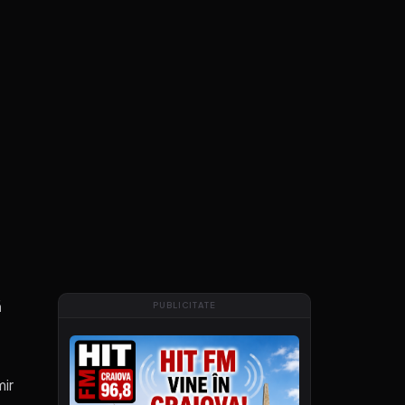
ă
PUBLICITATE
mir