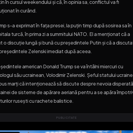
in în cursul weekendului și că, în opinia sa, conflictul va fi
uționat în curând.
mp s-a exprimat în fața presei, la puțin timp după sosirea sa în
itala turcă, în prima zi a summitului NATO. El a menționat că a
t o discuție lungă și bună cu președintele Putin și că a discutat
președintele Zelenski imediat după aceea.
ședintele american Donald Trump se va întâlni miercuri cu
logul său ucrainean, Volodimir Zelenski. Șeful statului ucrain
pus marți că intenționează să discute despre nevoia disperată
ainei de sisteme de apărare aeriană pentru a se apăra împotri
iturilor rusești cu rachete balistice.
PUBLICITATE