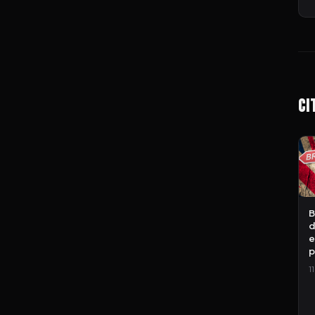
Ci
B
d
e
p
1