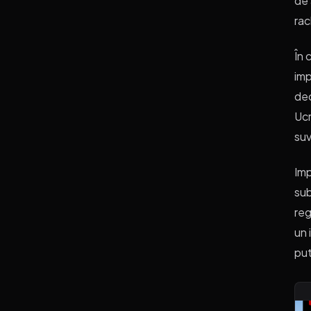
de 
rac
În 
imp
dec
Ucr
suv
Imp
sub
reg
un 
put