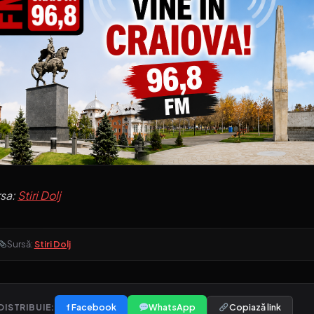
rsa:
Stiri Dolj
Sursă:
Stiri Dolj
f Facebook
WhatsApp
Copiază link
DISTRIBUIE: