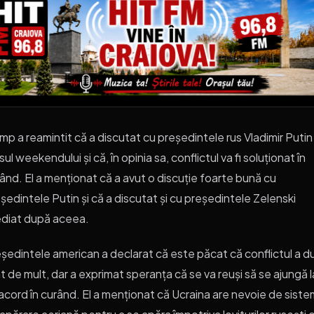
mp a reamintit că a discutat cu președintele rus Vladimir Putin 
sul weekendului și că, în opinia sa, conflictul va fi soluționat în
ând. El a menționat că a avut o discuție foarte bună cu
ședintele Putin și că a discutat și cu președintele Zelenski
diat după aceea.
ședintele american a declarat că este păcat că conflictul a d
t de mult, dar a exprimat speranța că se va reuși să se ajungă l
acord în curând. El a menționat că Ucraina are nevoie de sist