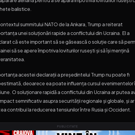
apărare aeriană pentru a se apăra împotriva loviturilor rusești 
hete balistice.
contextul summitului NATO de la Ankara, Trump a reiterat
ortanța unei soluționări rapide a conflictului din Ucraina. El a
larat că este important să se găsească o soluție care să perm
ainei să se apere împotriva loviturilor rusești și să își mențină
eranitatea.
ortanța acestei declarații a președintelui Trump nu poate fi
estimată, deoarece ea poate influența cursul evenimentelor 
iune. O soluționare rapidă a conflictului din Ucraina ar putea 
impact semnificativ asupra securității regionale și globale, și ar
ea contribui la reducerea tensiunilor între Rusia și Occident.
PUBLICITATE