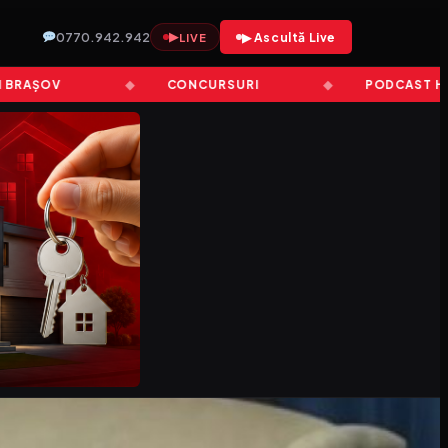
0770.942.942
▶
▶ Ascultă Live
LIVE
AȘOV
CONCURSURI
PODCAST HIT