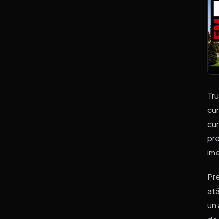
Tru
cur
cur
pre
ime
Pre
atâ
un 