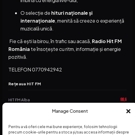
îmbină cu energia live-ului;
O selecție de
hituri naționale și
internaționale
, menită să creeze o experiență
muzicală unică.
Fie că ești la birou, în trafic sau acasă,
Radio Hit FM
România
te însoțește cu ritm, informație și energie
pozitivă.
TELEFON 0770942942
Rețeaua HIT FM
88,6
HIT FM Alba
94,2
Manage Consent
HIT FM Brașov
89,5
HIT FM Harghita
Pentru a vă oferi cele mai bune experiențe, folosim tehnologii
94,3
precum cookie-urile pentru a stoca și/sau accesa informații despre
HIT FM Abrud