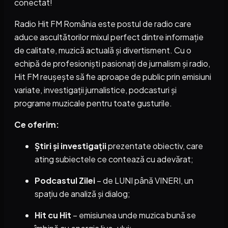
conectat!
Radio Hit FM România este postul de radio care
aduce ascultătorilor mixul perfect dintre informație
de calitate, muzică actuală și divertisment. Cu o
echipă de profesioniști pasionați de jurnalism și radio,
Hit FM reușește să fie aproape de public prin emisiuni
variate, investigații jurnalistice, podcasturi și
programe muzicale pentru toate gusturile.
Ce oferim:
Știri și investigații
prezentate obiectiv, care
ating subiectele ce contează cu adevărat;
Podcastul Zilei
– de LUNI până VINERI, un
spațiu de analiză și dialog;
Hit cu Hit
– emisiunea unde muzica bună se