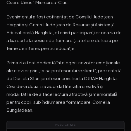
Csere János” Miercurea-Ciuc.
Evenimentul a fost cofinanțat de Consiliul Județean
Harghita și Centrul Județean de Resurse și Asistență
Educațională Harghita, oferind participanților ocazia de
a lua parte la sesiuni de formare și ateliere de lucru pe
teme de interes pentru educație.
Prima zi a fost dedicată înțelegerii nevoilor emoționale
ale elevilor prin „trusa profesorului rezilient”, prezentată
de Daniela Stan, profesor consilier la CJRAE Harghita.
Cea de-a doua zi a abordat literația creativă și
modalitățile de a face lectura atractivă și memorabilă
pentru copii, sub îndrumarea formatoarei Cornelia
Bungărdean.
PUBLICITATE