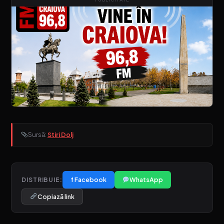
Sursă:
Stiri Dolj
f Facebook
WhatsApp
DISTRIBUIE:
Copiază link