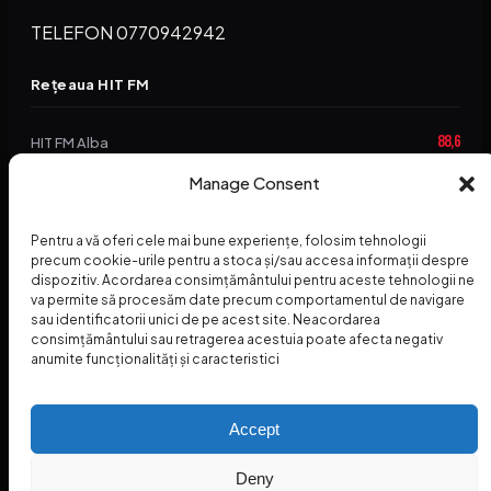
TELEFON 0770942942
Rețeaua HIT FM
88,6
HIT FM Alba
94,2
Manage Consent
HIT FM Brașov
89,5
HIT FM Harghita
Pentru a vă oferi cele mai bune experiențe, folosim tehnologii
94,3
precum cookie-urile pentru a stoca și/sau accesa informații despre
HIT FM Abrud
dispozitiv. Acordarea consimțământului pentru aceste tehnologii ne
va permite să procesăm date precum comportamentul de navigare
95,1
HIT FM Horezu
sau identificatorii unici de pe acest site. Neacordarea
consimțământului sau retragerea acestuia poate afecta negativ
88,2
HIT FM Nehoiu
anumite funcționalități și caracteristici
96,8
HIT FM Dolj
Accept
Deny
© 2026 Radio Hit FM — SC HITFM GROUP SRL