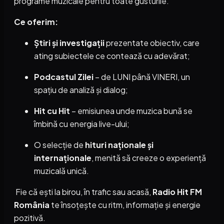
programe muzicale pentru toate gusturile.
Ce oferim:
Știri și investigații
prezentate obiectiv, care
ating subiectele ce contează cu adevărat;
Podcastul Zilei
– de LUNI până VINERI, un
spațiu de analiză și dialog;
Hit cu Hit
– emisiunea unde muzica bună se
îmbină cu energia live-ului;
O selecție de
hituri naționale și
internaționale
, menită să creeze o experiență
muzicală unică.
Fie că ești la birou, în trafic sau acasă,
Radio Hit FM
România
te însoțește cu ritm, informație și energie
pozitivă.