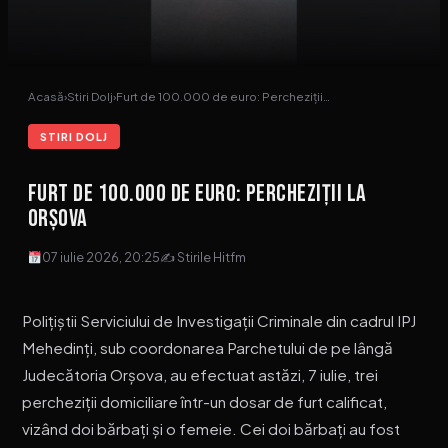
Acasă
›
Stiri Dolj
›
Furt de 100.000 de euro: Percheziții…
STIRI DOLJ
Furt de 100.000 de euro: Percheziții la
Orșova
07 iulie 2026, 20:25
✍ Stirile Hitfm
Polițiștii Serviciului de Investigații Criminale din cadrul IPJ
Mehedinți, sub coordonarea Parchetului de pe lângă
Judecătoria Orșova, au efectuat astăzi, 7 iulie, trei
percheziții domiciliare într-un dosar de furt calificat,
vizând doi bărbați și o femeie. Cei doi bărbați au fost