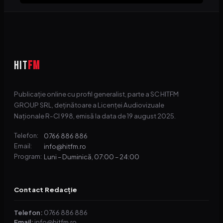
HIT
FM
Publicație online cu profil generalist, parte a SC HITFM
GROUP SRL, deținătoare a Licenței Audiovizuale
Naționale R-CI 998, emisă la data de 19 august 2025.
0766 886 886
Telefon:
info@hitfm.ro
Email:
Luni – Duminică, 07:00 – 24:00
Program:
Contact Redacție
Telefon:
0766 886 886
Email:
info@hitfm.ro